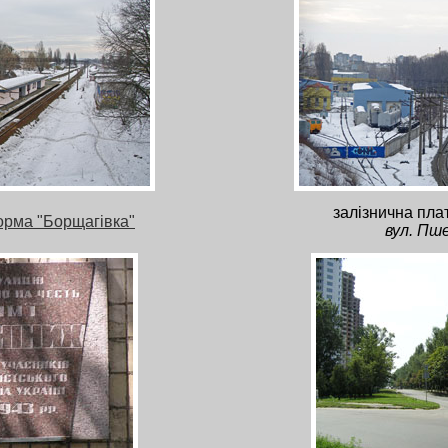
залізнична пл
орма "Борщагівка"
вул. Пш