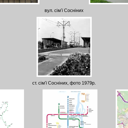
вул. сім'ї Сосніних
ст. сім'ї Сосніних, фото 1979р.