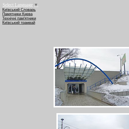
Select Language
▼
Київський Словарь
Памятники Киева
Технічні пам'ятники
Київський трамвай