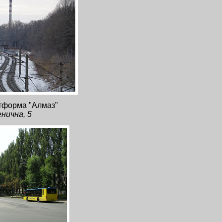
атформа "Алмаз"
енична, 5