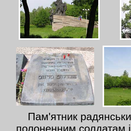
Пам'ятник радянськи
полоненним солдатам і