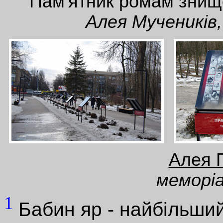
Пам'ятник ромам зни
Алея Мучеників,
Алея 
меморіа
1
Бабин яр - найбільший