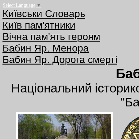
Select Language
▼
Київськи Словарь
Київ пам'ятники
Вічна пам'ять героям
Бабин Яр. Менора
Бабин Яр. Дорога смерті
Ба
Національний історик
"Б