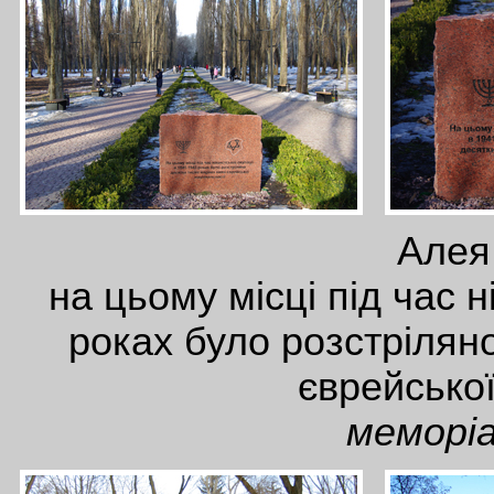
Алея
на цьому місці під час н
роках було розстрілян
єврейської
меморіа