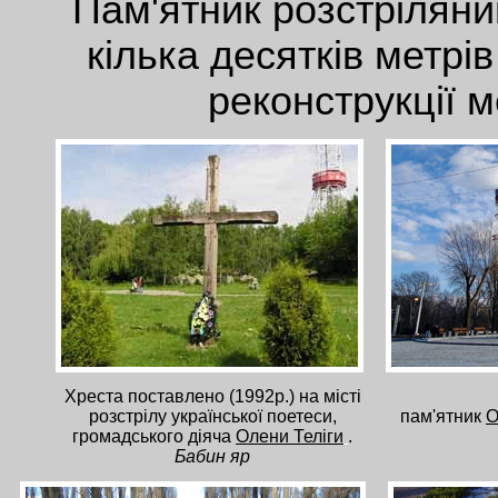
Пам'ятник розстріляни
кілька десятків метрі
реконструкції 
Хреста поставлено (1992р.) на місті
розстрілу української поетеси,
пам'ятник
О
громадського діяча
Олени Теліги
.
Бабин яр