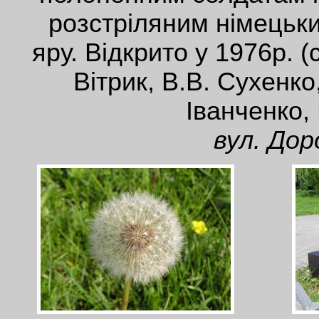
розстріляним німець
яру. Відкрито у 1976р. 
Вітрик, В.В. Сухенко
Іванченко, 
вул. Дор