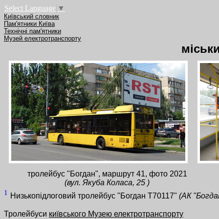
Select Language
▼
Київський словник
Пам'ятники Київа
Технічні пам'ятники
Музей електротранспорту
міськ
тролейбус "Богдан", маршрут 41, фото 2021
(вул. Якуба Коласа, 25 )
1
Низькопідлоговий тролейбус "Богдан Т70117"
(АК "Богд
Тролейбуси
київського Музею електротранспорту