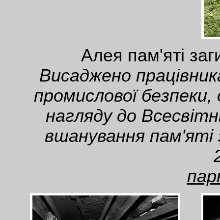
Алея пам'яті заг
Висаджено працівни
промислової безпеки, 
нагляду до Всесвітн
вшанування пам'яті 
пар