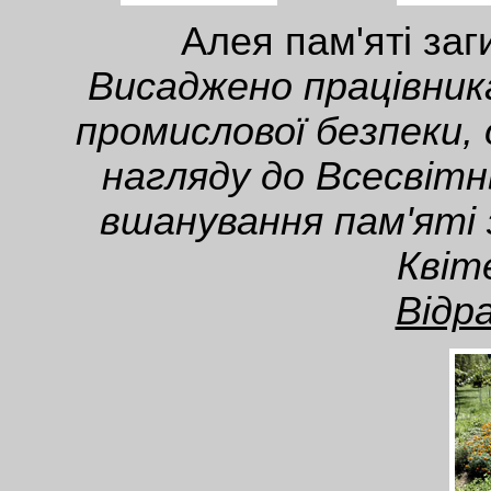
Алея пам'яті заг
Висаджено працівни
промислової безпеки, 
нагляду до Всесвітн
вшанування пам'яті 
Квіт
Відр