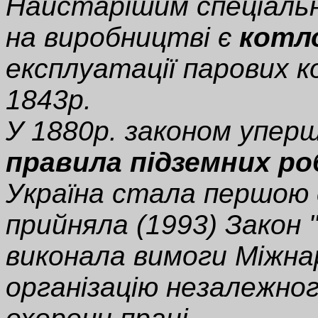
Найстарішим спеціальн
на виробництві є
котл
експлуатації парових 
1843р.
У 1880р. законом уперш
правила підземних ро
Україна стала першою 
прийняла (1993) Закон "
виконала вимоги Міжнар
організацію незалежно