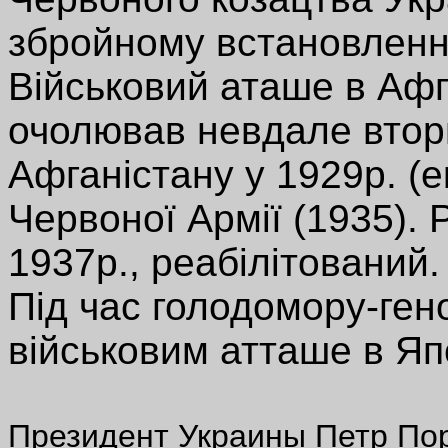
збройному встановленні
Військовий аташе в Афга
очолював невдале втор
Афганістану у 1929р. (е
Червоної Армії (1935). 
1937р., реабілітований.
Під час голодомору-гено
військовим атташе в Япо
Президент Украины Петр Пор