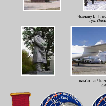
Чкалову В.П., в
вул. Олес
пам'ятник Чка
см