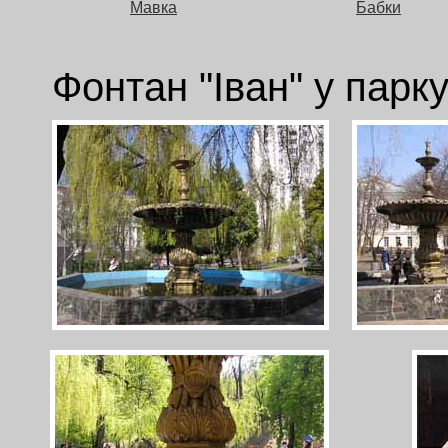
Мавка
Бабки
Фонтан "Іван" у парк