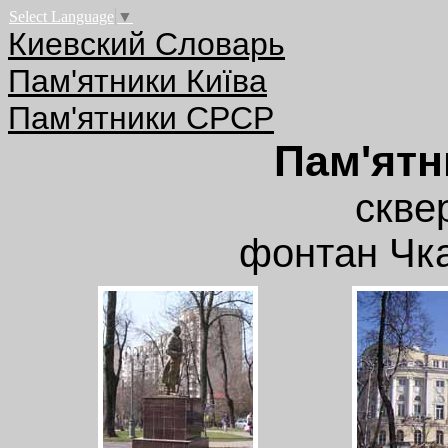
Select Language
▼
Киевский Словарь
Пам'ятники Київа
Пам'ятники СРСР
Пам'ятн
скве
фонтан Чка