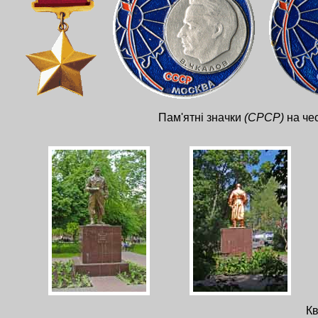
Пам'ятні значки
(СРСР)
на чес
Кв