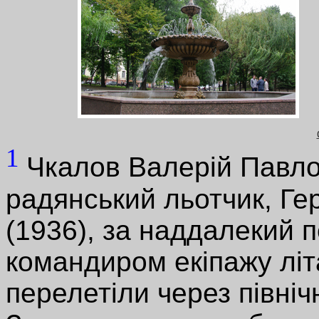
1
Чкалов Валерій Павло
радянський льотчик, Ге
(1936), за наддалекий п
командиром екіпажу лі
перелетіли через півні