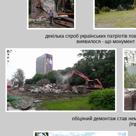
декілька спроб українських патріотів по
виявилося - що монумент я
обіцяний демонтаж став нем
(т