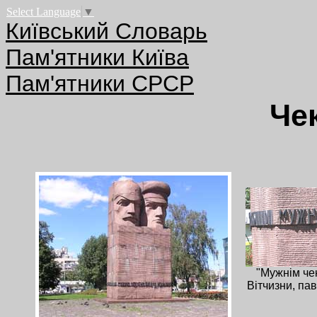
Select Language
▼
Київський Словарь
Пам'ятники Київа
Пам'ятники СРСР
Че
"Мужнім че
Вітчизни, па