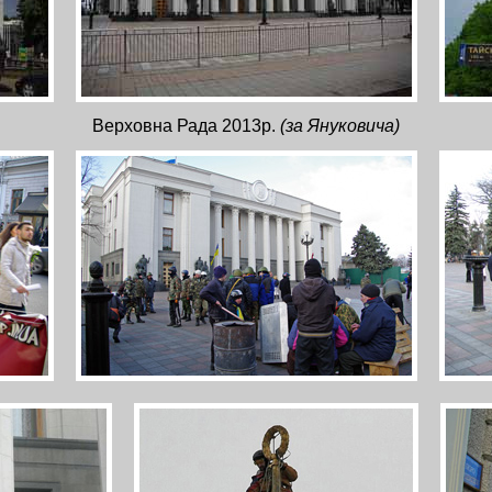
Верховна Рада 2013р.
(за Януковича)