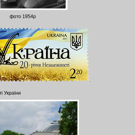
фото 1954р
і України