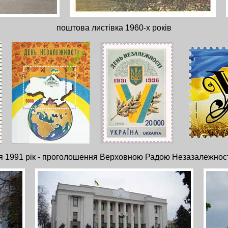
поштова листівка 1960-х років
я 1991 рік - проголошення Верховною Радою Незазалежност