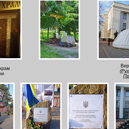
Вер
храм
(Рух
ни
Пр