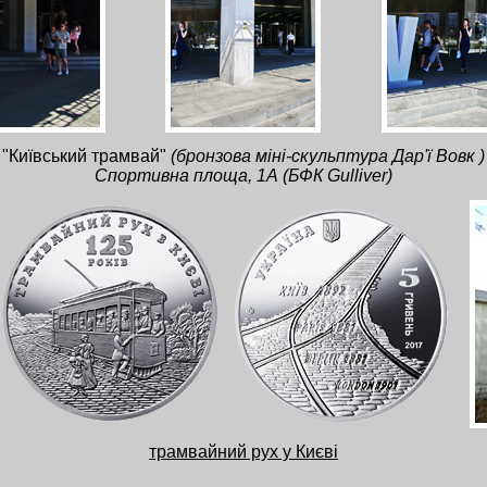
"Київський трамвай"
(бронзова міні-скульптура Дар'ї Вовк )
Спортивна площа, 1А (БФК Gulliver)
трамвайний рух у Києві