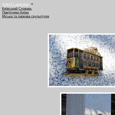
Select Language
▼
Київський Словарь
Пам'ятники Київа
Міська та паркова скульптура