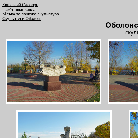
Київський Словарь
Пам'ятники Київа
Міська та паркова скульптура
Скульптури Оболоні
Оболонс
скул