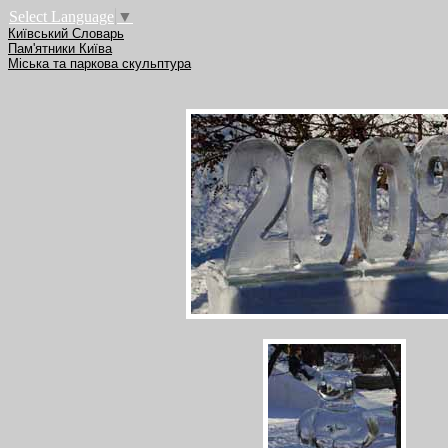
Select Language
▼
Київський Словарь
Пам'ятники Київа
Міська та паркова скульптура