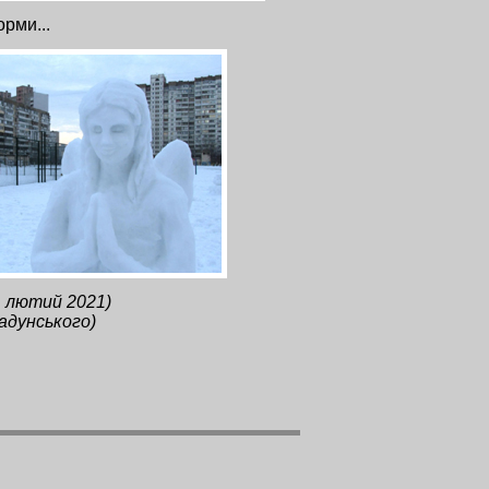
орми...
, лютий 2021)
адунського)