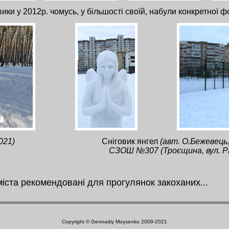
ики у 2012р. чомусь, у більшості своїй, набули конкретної ф
021)
Сніговик янгел
(авт. О.Бежевець
СЗОШ №307 (Троєщина, вул. Р
міста рекомендовані для прогулянок закоханих...
Copyright © Gennadiy Moysenko 2009-2021