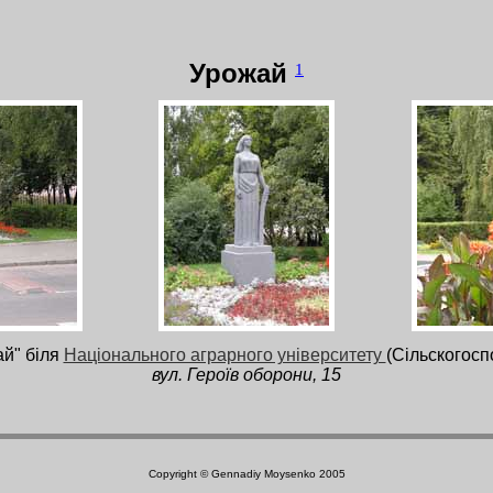
Урожай
1
ай" біля
Національного аграрного університету
(Сільскогосп
вул. Героїв оборони, 15
Copyright © Gennadiy Moysenko 2005