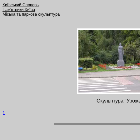
Київський Словарь
Пам'ятники Київа
Міська та паркова скульптура
Скульптура "Урож
1