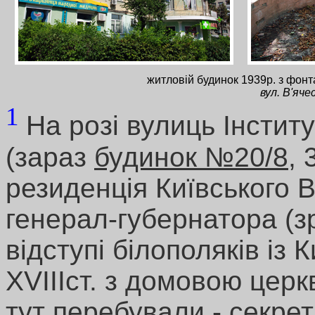
житловій будинок 1939р. з фонт
вул. В'яче
1
На розі вулиць Інстит
(зараз
будинок №20/8
, 
резиденція Київського 
генерал-губернатора (з
відступі білополяків із 
ХVIIIст. з домовою цер
тут перебували - секре