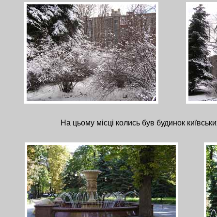
На цьому місці колись був будинок київськи