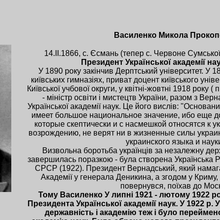
Василенко Микола Проко
14.ІІ.1866, с. Єсмань (тепер с. Червоне Сумської 
Президент Української академії нау
У 1890 року закінчив Дерптський університет. У 1
київських гимназіях, приват доцент київського уніве
Київської учбової округи, у квітні-жовтні 1918 року 
- міністр освіти і мистецтв України, разом з Ве
Української академії наук. Це його вислів: "Основан
имеет большое национальное значение, ибо еще до
которые скептически и с насмешкой относятся к у
возрождению, не верят ни в жизненные силы украин
украинского языка и науки
Визвольна боротьба українців за незалежну дер
завершилась поразкою - була створена Українська Р
СРСР (1922). Президент Вернадський, який нама
Академії у генерала Деникина, а згодом у Криму, 
повернувся, поїхав до Мос
Тому Василенко У липні 1921 - лютому 1922 р
Президента Української академії наук. У 1922 р.
державність і академію теж і було перейме