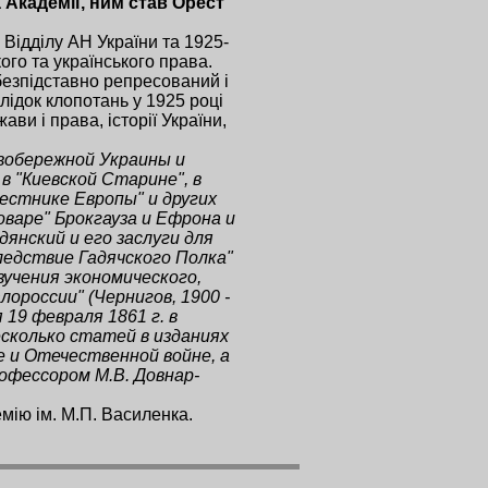
 Академії, ним став Орест
 Відділу АН України та 1925-
кого та українського права.
безпідставно репресований і
лідок клопотань у 1925 році
ви і права, історії України,
вобережной Украины и
в "Киевской Старине", в
естнике Европы" и других
оваре" Брокгауза и Ефрона и
дянский и его заслуги для
следствие Гадячского Полка"
зучения экономического,
россии" (Чернигов, 1900 -
 19 февраля 1861 г. в
есколько статей в изданиях
 и Отечественной войне, а
офессором М.В. Довнар-
мію ім. М.П. Василенка.