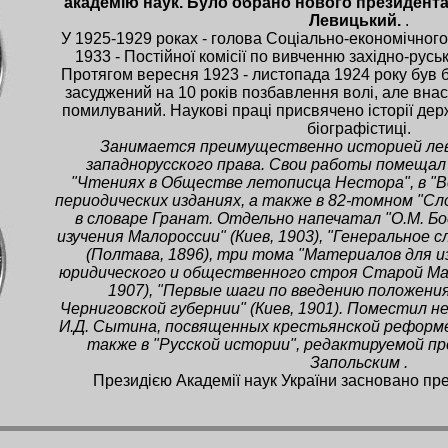
академію наук. Було обрано нового президента
Левицький.
.
У 1925-1929 роках - голова Соціально-економічного
1933 - Постійної комісії по вивченню західно-русь
Протягом вересня 1923 - листопада 1924 року був 
засуджений на 10 років позбавлення волі, але внас
помилуваний. Наукові праці присвячено історії держа
біографістиці.
Занимается преимущественно историей ле
западнорусского права. Свои работы помещал 
"Чтениях в Обществе летописца Нестора", в "В
периодических изданиях, а также в 82-томном "Сл
в словаре Гранат. Отдельно напечатал "О.М. Бо
изучения Малороссии" (Киев, 1903), "Генеральное 
(Полтава, 1896), три тома "Материалов для и
юридического и общественного строя Старой Мало
1907), "Первые шаги по введению положения
Черниговской губернии" (Киев, 1901). Поместил н
И.Д. Сытина, посвященных крестьянской реформе
также в "Русской истории", редактируемой пр
Запольским .
Президією Академії наук України засновано пре