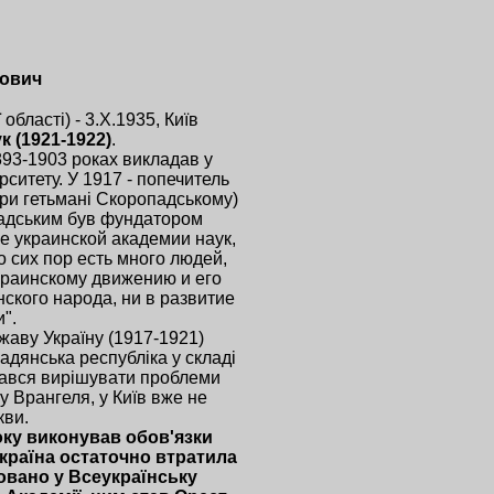
пович
області) - 3.Х.1935, Київ
к (1921-1922)
.
893-1903 роках викладав у
рситету. У 1917 - попечитель
( при гетьмані Скоропадському)
рнадським був фундатором
ие украинской академии наук,
 сих пор есть много людей,
краинскому движению и его
ского народа, ни в развитие
".
жаву Україну (1917-1921)
адянська республіка у складі
гався вирішувати проблеми
у Врангеля, у Київ вже не
кви.
оку виконував обов'язки
 Україна остаточно втратила
новано у Всеукраїнську