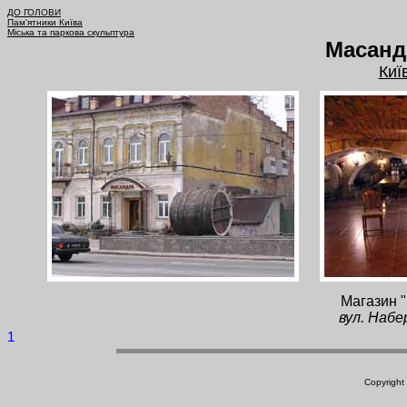
ДО ГОЛОВИ
Пам'ятники Київа
Міська та паркова скульптура
Масанд
Киї
Магазин 
вул. Наб
1
Copyright