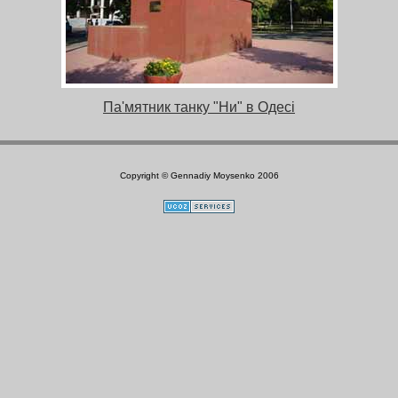
Па'мятник танку "Ни" в Одесі
Copyright © Gennadiy Moysenko 2006