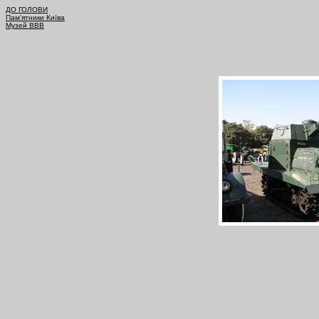
ДО ГОЛОВИ
Пам'ятники Київа
Музей ВВВ