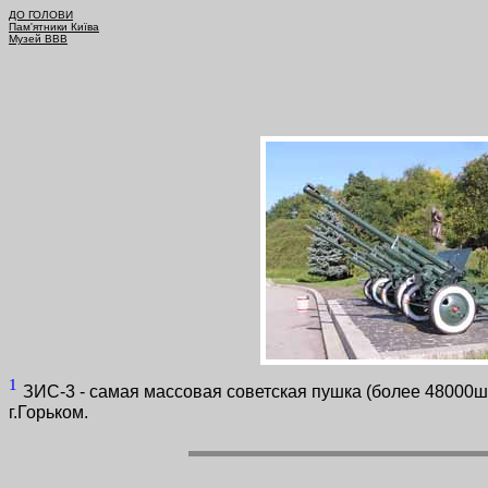
ДО ГОЛОВИ
Пам'ятники Київа
Музей ВВВ
1
ЗИС-3 - самая массовая советская пушка (более 48000шт.
г.Горьком.