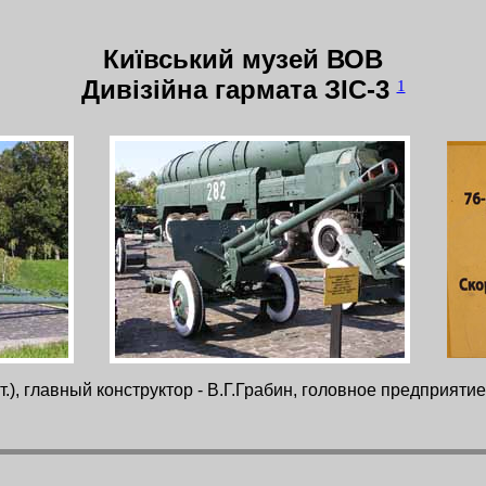
Київський музей ВОВ
Дивізійна гармата ЗІС-3
1
), главный конструктор - В.Г.Грабин, головное предприяти