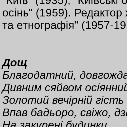
"Київ" (1935), "Київські 
осінь" (1959). Редактор
та етнографія" (1957-19
Дощ
Благодатний, довгожд
Дивним сяйвом осіянни
Золотий вечірній гість
Впав бадьоро, свіжо, дз
На закурені будинки