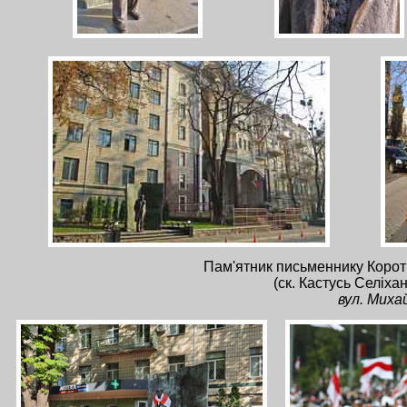
Пам'ятник письменнику Коротк
(ск. Кастусь Селіха
вул. Миха