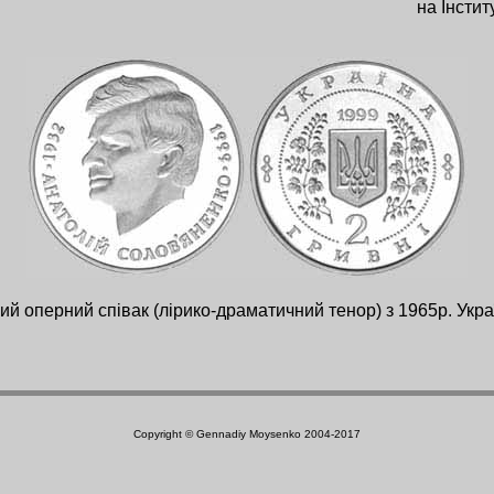
на Інстит
й оперний співак (лірико-драматичний тенор) з 1965р. Украї
Copyright © Gennadiy Moysenko 2004-2017