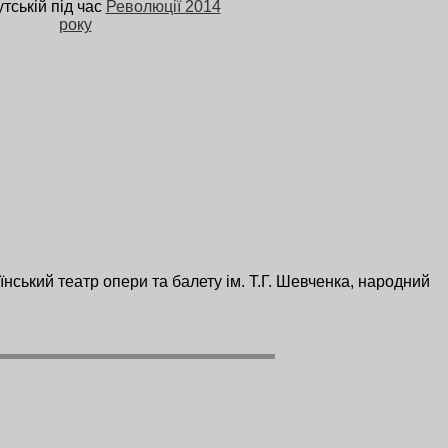
утській під час
Революції 2014
року
нський театр опери та балету ім. Т.Г. Шевченка, народний