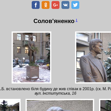
Солов'яненко
1
Б. встановлено біля будину де жив співак в 2001р. (ск. М. Р
вул. Інститутська, 16