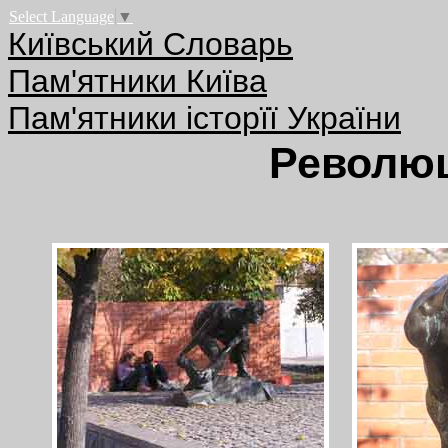
Select Language
▼
Київський Словарь
Пам'ятники Київа
Пам'ятники історїї України
Революц