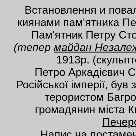
Встановлення и повал
киянами пам'ятника Пе
Пам'ятник Петру Сто
(тепер
майдан Незале
1913р. (скульп
Петро Аркадієвич С
Російської імперії, був
терористом Багро
громадянин міста К
Печерс
Напис на постамен