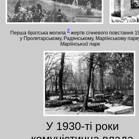
2
Перша братська могила
жертв січневого повстання 1
у Пролетарському, Радянському, Маріїнському парк
Маріїнський парк
У 1930-ті роки