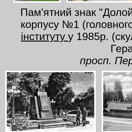
Пам'ятний знак "Долой
корпусу №1 (головног
інституту
у 1985р. (ску
Гер
просп. Пер