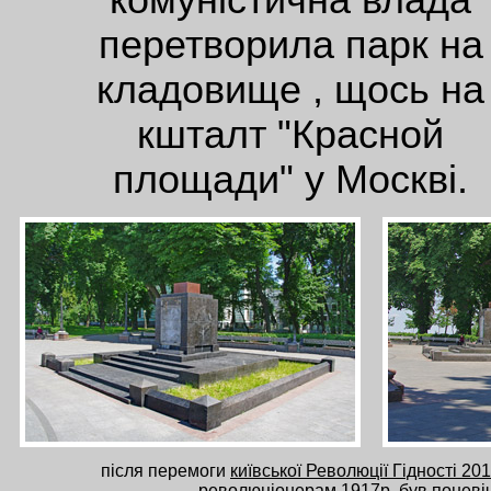
комуністична влада
перетворила парк на
кладовище , щось на
кшталт "Красной
площади" у Москві.
після перемоги
київської Революції Гідності 20
революціонерам 1917р. був поневіч