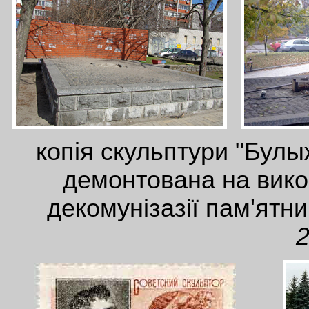
копія скульптури "Булы
демонтована на вико
декомунізазії пам'ятни
2