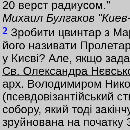
20 верст радиусом."
Михаил Булгаков "Киев
2
Зробити цвинтар з Мар
його називати Пролетар
у Києві? Але, якщо зад
Св. Олександра Нєвськ
арх. Володимиром Ник
(псевдовізантійський ст
собору, який тоді закінч
зруйнована на початку 3