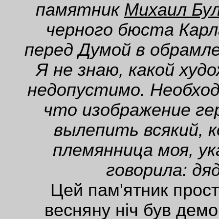
памятник
Михаил Бу
черного бюста Карл
перед Думой в обрамле
Я не знаю, какой худ
недопустимо. Необхо
что изображение ге
вылепить всякий, к
племянница моя, ук
говорила: дя
Цей пам'ятник прост
весняну ніч був демо