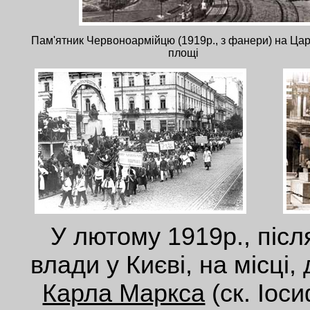
Пам'ятник Червоноармійцю (1919р., з фанери) на Цар
площі
У лютому 1919р., піс
влади у Києві, на місці,
Карла Маркса
(ск. Іоси