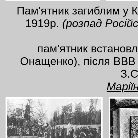
Пам'ятник загиблим у К
1919р.
(розпад Російс
пам'ятник встановле
Онащенко), після ВВВ 
З.С
Марії