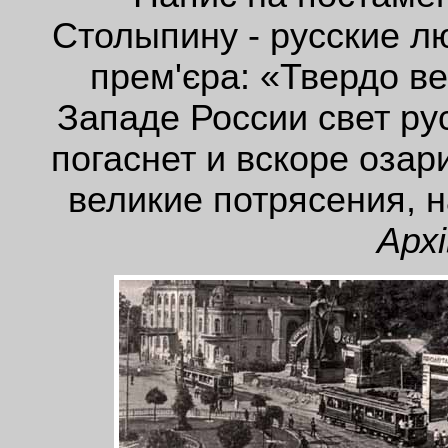
Столыпину - русские л
прем'єра: «Твердо в
Западе России свет ру
погаснет и вскоре оза
великие потрясения, 
Арх