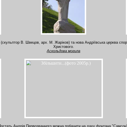
скульптор В. Швецов, арх. М. Жаріков) та нова Андріївська церква спор
Христового.
Аскольдова могила
Постать Андрія Первозванного можна побачити на даху фонтана "Самсон"