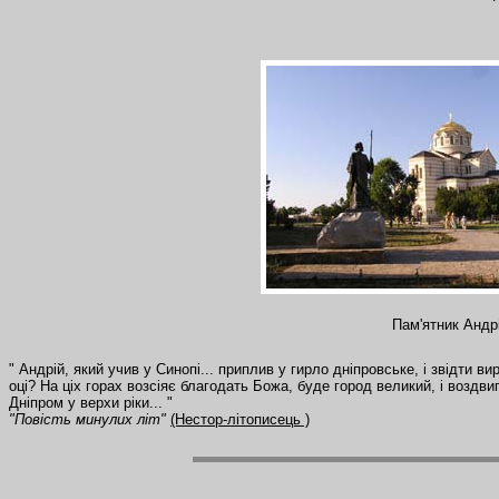
Пам'ятник Анд
" Андрій, який учив у Синопі... приплив у гирло дніпровське, і звідти в
оці? На ціх горах возсіяє благодать Божа, буде город великий, і воздвигне
Дніпром у верхи ріки... "
"Повість минулих літ"
(Нестор-літописець )