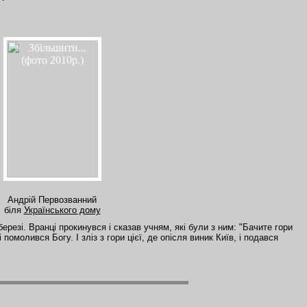
Андрій Первозванний
біля
Українського дому
березі. Вранці прокинувся і сказав учням, які були з ним: "Бачите гори
 помолився Богу. І зліз з гори цієї, де опісля виник Київ, і подався