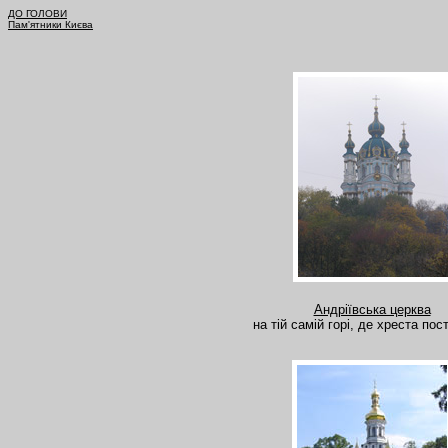
ДО ГОЛОВИ
Пам'ятники Києва
Андріївська церква
на тій самій горі, де хреста по