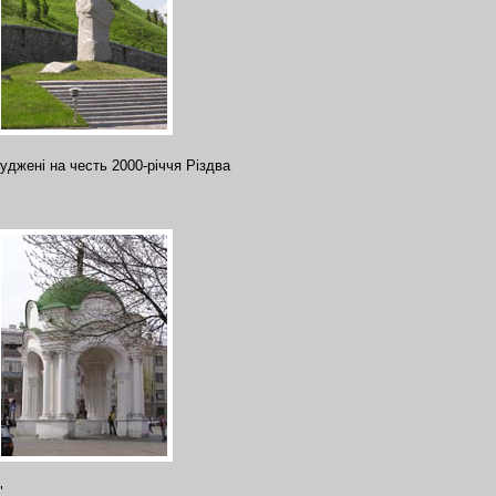
уджені на честь 2000-річчя Різдва
.