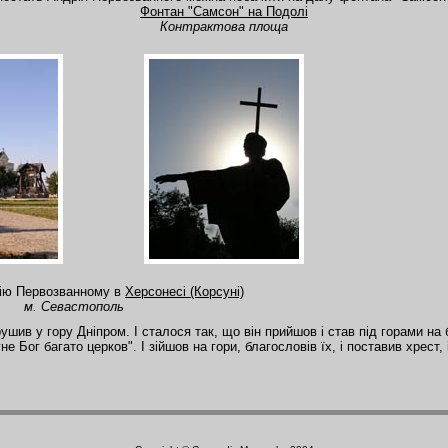
Фонтан "Самсон" на Подолі
Контрактова площа
рію Первозванному в
Херсонесі (Корсуні)
м. Севастополь
ирушив у гору Дніпром. І сталося так, що він прийшов і став під горами на 
 Бог багато церков". І зійшов на гори, благословів їх, і поставив хрест, і