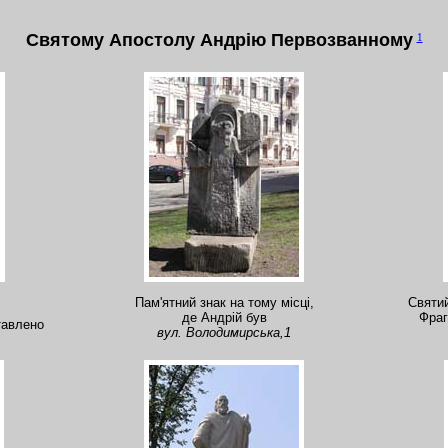
Святому Апостолу Андрію Первозванному
1
Пам'ятний знак на тому місці,
Святи
де Андрій був
Фра
ставлено
вул. Володимирська,1