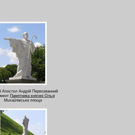
й Апостол Андрій Первозванний
гмент
Памятника княгині Ользі
Михайлівська площа