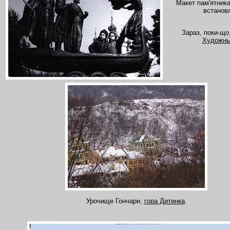
Макет пам'ятника з
встановл
Зараз, поки-що
Художнь
Урочище Гончари,
гора Дитинка
.