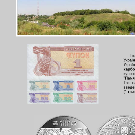
Після
Україн
Україн
карб
купон
"Памя
Такі т
введ
(1 гри