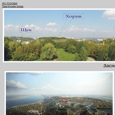
ДО ГОЛОВИ
Пам'ятники Київа
Засн