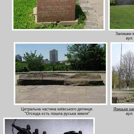
Залишки в
вул.
Цетральна частина київського детинця.
Язицьке к
"Отсюда єсть пошла руська земля"
вул.