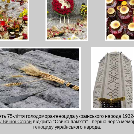
ять 75-ліття голодомора-геноцида українського народа 1932
у Вічної Слави
відкрита "Свічка пам'яті" - перша черга мемо
геноциду
українського народа.