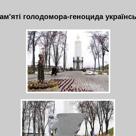
м'яті голодомора-геноцида українськ