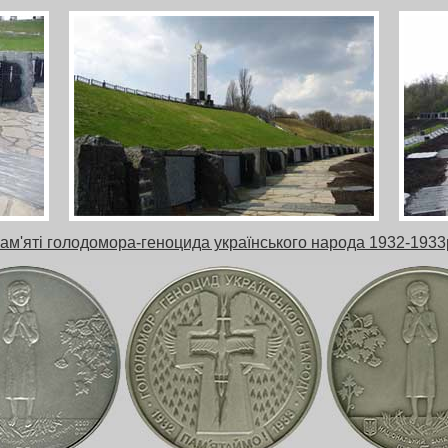
м'яті голодомора-геноцида українського народа 1932-1933р