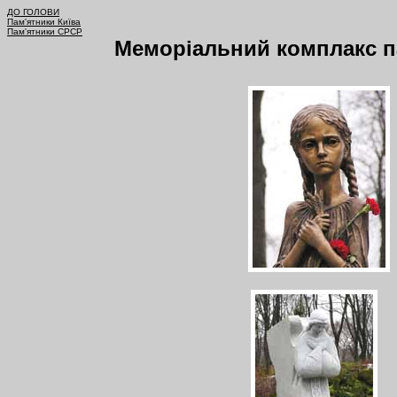
ДО ГОЛОВИ
Пам'ятники Київа
Пам'ятники СРСР
Меморіальний комплакс па