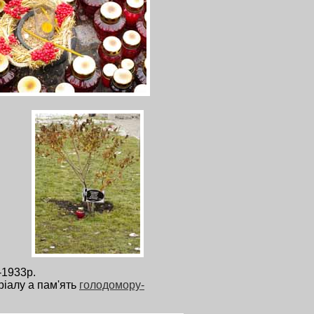
-1933р.
ріалу а пам'ять
голодомору-