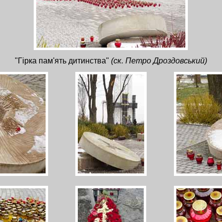
"Гірка пам'ять дитинства"
(ск. Петро Дроздовський)